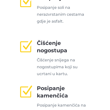
Z
Posipanje soli na
nerazvrstanim cestama
gdje je asfalt.
Z
Čišćenje
nogostupa
Čišćenje snijega na
nogostupima koji su
ucrtani u kartu.
Z
Posipanje
kamenčića
Posipanje kamenčića na