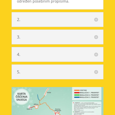
određen posebnim propisima.
2.
3.
4.
5.