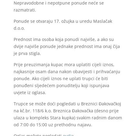
Nepravodobne i nepotpune ponude neće se
razmatrati.
Ponude se otvaraju 17. ožujka u uredu Maslačak
d.o.o.
Prednost ima osoba koja ponudi najviše, a ako su
dvije najviše ponude jednake prednost ima onaj čija
je prva stigla.
Prije preuzimanja kupac mora uplatiti cijeli iznos,
najkasnije osam dana nakon obavijesti i prihvaćanju
ponude. Ako cijeli iznos ne uplati trupci će biti
ponuđeni sljedećem ponuditelju koji ispunjava
uvjete iz oglasa.
Trupce se može doći pogledati u Breznici Đakovačkoj
na kč.br. 118/6 k.o. Breznica Đakovačka (desno prije
ulaza u kompleks Stara kupka) svakim radnim danom
od 7:00 do 15:00 uz prethodnu najavu.
Oglas možete pogledati
ovdje
.