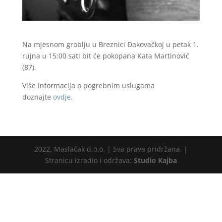
Na mjesnom groblju u Breznici Đakovačkoj u petak 1.
rujna u 15:00 sati bit će pokopana Kata Martinović
(87).
Više informacija o pogrebnim uslugama
doznajte
ovdje.
2022. Maslačak d.o.o. | Sva prava pridržana. |
Stranicu izradio i održava:
Studio Kajba