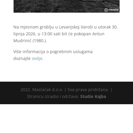
Na mjesnom groblju u Levanjskoj Varoši u utorak 30.
lipnja 2026. u 13:00 sati bit će pokopan Antun
Mudrinić (1980.).
Više informacija o pogrebnim uslugama
doznajte
ovdje.
2022. Maslačak d.o.o. | Sva prava pridržana. |
Stranicu izradio i održava:
Studio Kajba