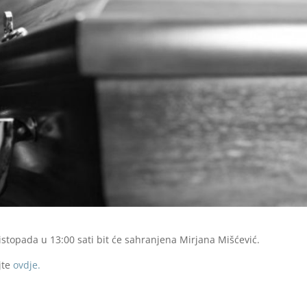
stopada u 13:00 sati bit će sahranjena Mirjana Mišćević.
jte
ovdje.