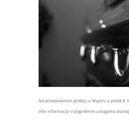
Na pravoslavnom groblju u Majaru u petak 8. li
Više informacija o pogrebnim uslugama dozna