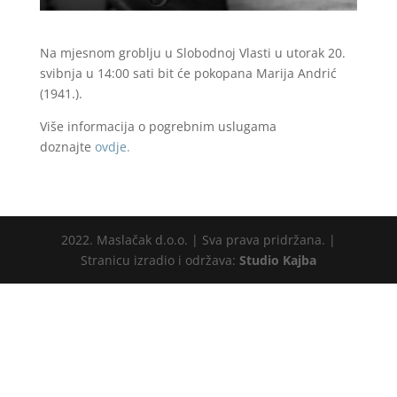
Na mjesnom groblju u Slobodnoj Vlasti u utorak 20.
svibnja u 14:00 sati bit će pokopana Marija Andrić
(1941.).
Više informacija o pogrebnim uslugama
doznajte
ovdje.
2022. Maslačak d.o.o. | Sva prava pridržana. |
Stranicu izradio i održava:
Studio Kajba