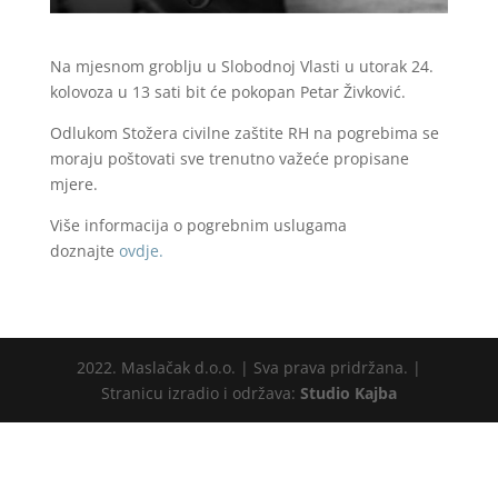
Na mjesnom groblju u Slobodnoj Vlasti u utorak 24.
kolovoza u 13 sati bit će pokopan Petar Živković.
Odlukom Stožera civilne zaštite RH na pogrebima se
moraju poštovati sve trenutno važeće propisane
mjere.
Više informacija o pogrebnim uslugama
doznajte
ovdje.
2022. Maslačak d.o.o. | Sva prava pridržana. |
Stranicu izradio i održava:
Studio Kajba