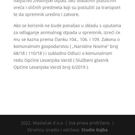
isključivo životinjski otpad, bez dodatnih plastičnih
vreća i sličnih predmeta koji su poslužili za transport
te da spremnik uredno i zatvore.
Ako se korisnik ne bude ponašao u skladu s uputama
za odlaganje animalnog otpada u spremnik, izreći će
mu se kazna prema članku 104., 106. i 109. Zakona o
komunalnom gospodarstvu ( „Narodne Novine“ broj
68/18 i 110/18 ) i sukladno Odluci o komunalnom
redu Općine Levanjska Varoš ( Službeni glasnik
Općine Levanjska Varoš broj 6/2019 ).
2022. Maslačak d.o.o. | Sva prava pridržana. |
Stranicu izradio i održava:
Studio Kajba