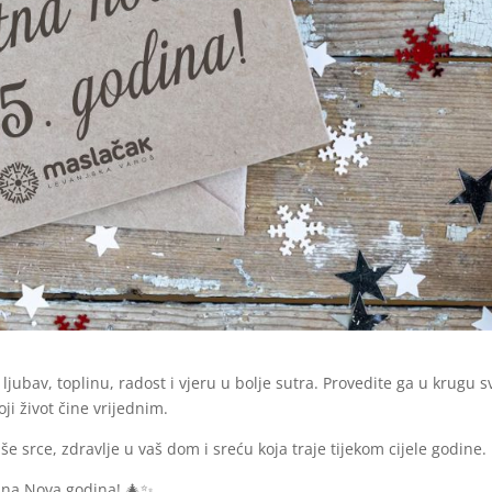
jubav, toplinu, radost i vjeru u bolje sutra. Provedite ga u krugu s
ji život čine vrijednim.
e srce, zdravlje u vaš dom i sreću koja traje tijekom cijele godine.
osna Nova godina! 🎄✨