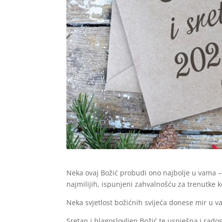
Neka ovaj Božić probudi ono najbolje u vama – l
najmilijih, ispunjeni zahvalnošću za trenutke ko
Neka svjetlost božićnih svijeća donese mir u vaš
Sretan i blagoslovljen Božić te uspješna i rad