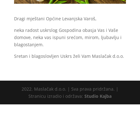
Dragi mještani Općine Levanjska Varoš,
neka radost uskrslog Gospodina obasja Vas i Vaše
domove, neka vas ispuni srećom, mirom, ljubavlju i
blagostanjem.
Sretan i blagoslovljen Uskrs želi Vam Maslačak d.o.o.
2022. Maslačak d.o.o. | Sva prava pridržana. |
Stranicu izradio i održava:
Studio Kajba