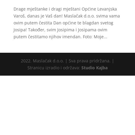
Drage mještanke i dragi mještani Općine Levanjska
Varoš, danas je Vaš dan! Maslačak d.o.o. svima vama
ovim putem čestita Dan općine te blagdan svetog
Josipa! Također, svim Josipima i Josipama ovim
putem čestitamo njihov imendan. Foto: Moje...
2022. Maslačak d.o.o. | Sva prava pridržana. |
Stranicu izradio i održava:
Studio Kajba