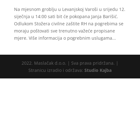
Na mjesnom groblju u Levanjskoj Varoši u srijedu 12.
siječnja u 14:00 sati bit će pokopana Janja Barišić.
Odlukom Stožera civilne zaštite RH na pogrebima se
moraju poštovati sve trenutno važeće propisane
mjere. Više informacija o pogrebnim uslugama...
2022. Maslačak d.o.o. | Sva prava pridržana. |
Stranicu izradio i održava:
Studio Kajba