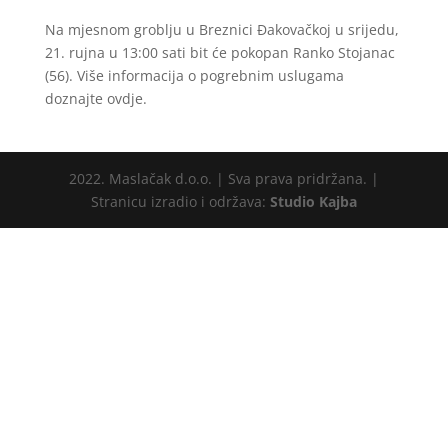
Na mjesnom groblju u Breznici Đakovačkoj u srijedu,
21. rujna u 13:00 sati bit će pokopan Ranko Stojanac
(56). Više informacija o pogrebnim uslugama
doznajte ovdje.
2022. Maslačak d.o.o. | Sva prava pridržana. |
Stranicu izradio i održava:
Studio Kajba