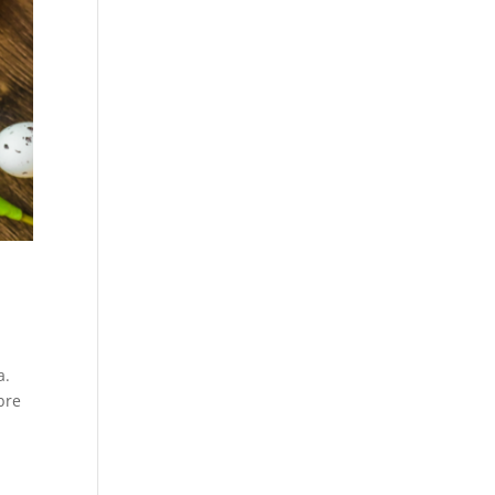
a.
bre