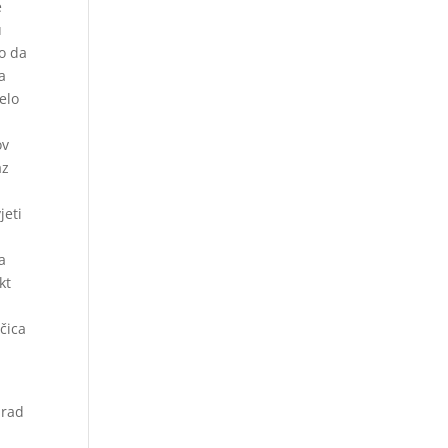
e
u
o da
a
elo
ov
az
jeti
i
a
kt
ačica
 rad