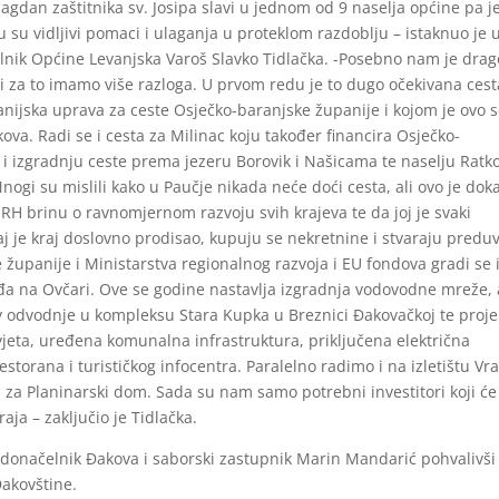
lagdan zaštitnika sv. Josipa slavi u jednom od 9 naselja općine pa j
su vidljivi pomaci i ulaganja u proteklom razdoblju – istaknuo je 
nik Općine Levanjska Varoš Slavko Tidlačka. -Posebno nam je drag
 za to imamo više razloga. U prvom redu je to dugo očekivana cest
anijska uprava za ceste Osječko-baranjske županije i kojom je ovo s
a. Radi se i cesta za Milinac koju također financira Osječko-
i izgradnju ceste prema jezeru Borovik i Našicama te naselju Ratk
gi su mislili kako u Paučje nikada neće doći cesta, ali ovo je dok
RH brinu o ravnomjernom razvoju svih krajeva te da joj je svaki
j je kraj doslovno prodisao, kupuju se nekretnine i stvaraju preduv
županije i Ministarstva regionalnog razvoja i EU fondova gradi se 
đa na Ovčari. Ove se godine nastavlja izgradnja vodovodne mreže, 
av odvodnje u kompleksu Stara Kupka u Breznici Đakovačkoj te proje
jeta, uređena komunalna infrastruktura, priključena električna
estorana i turističkog infocentra. Paralelno radimo i na izletištu Vr
 za Planinarski dom. Sada su nam samo potrebni investitori koji će
aja – zaključio je Tidlačka.
donačelnik Đakova i saborski zastupnik Marin Mandarić pohvalivši
Đakovštine.