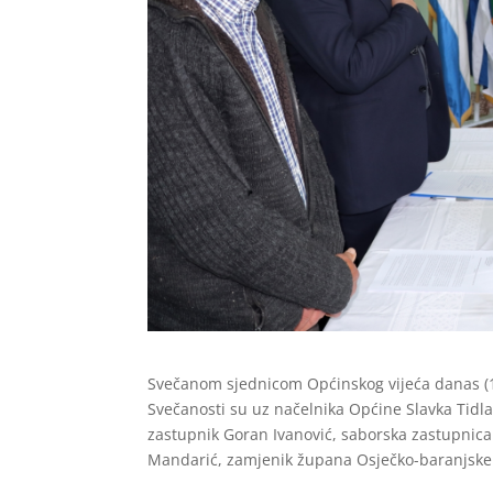
Svečanom sjednicom Općinskog vijeća danas (18
Svečanosti su uz načelnika Općine Slavka Tidla
zastupnik Goran Ivanović, saborska zastupnica
Mandarić, zamjenik župana Osječko-baranjske žu