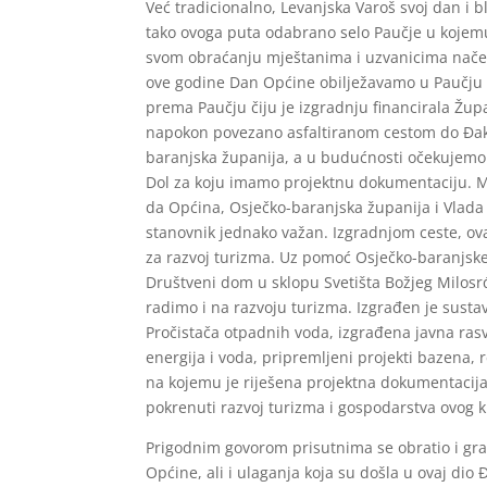
Već tradicionalno, Levanjska Varoš svoj dan i b
tako ovoga puta odabrano selo Paučje u kojemu 
svom obraćanju mještanima i uzvanicima načel
ove godine Dan Općine obilježavamo u Paučju i
prema Paučju čiju je izgradnju financirala Žup
napokon povezano asfaltiranom cestom do Đakov
baranjska županija, a u budućnosti očekujemo 
Dol za koju imamo projektnu dokumentaciju. Mno
da Općina, Osječko-baranjska županija i Vlada 
stanovnik jednako važan. Izgradnjom ceste, ova
za razvoj turizma. Uz pomoć Osječko-baranjske 
Društveni dom u sklopu Svetišta Božjeg Milosr
radimo i na razvoju turizma. Izgrađen je sust
Pročistača otpadnih voda, izgrađena javna rasv
energija i voda, pripremljeni projekti bazena, r
na kojemu je riješena projektna dokumentacija
pokrenuti razvoj turizma i gospodarstva ovog kr
Prigodnim govorom prisutnima se obratio i gra
Općine, ali i ulaganja koja su došla u ovaj dio 