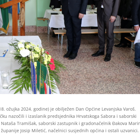
. ožujka 2024. godine) je obilježen Dan Općine Levanjska Varoš.
čku nazočili i izaslanik predsjednika Hrvatskoga Sabora i saborski
 Nataša Tramišak, saborski zastupnik i gradonačelnik Đakova Mari
panije Josip Miletić, načelnici susjednih općina i ostali uzvanici