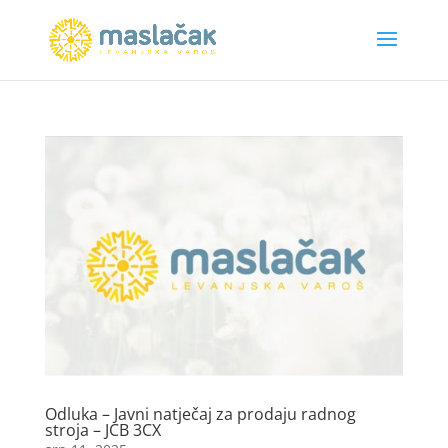
Odluka – Javni natječaj za prodaju radnog
stroja – JCB 3CX