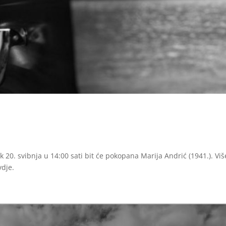
i
20. svibnja u 14:00 sati bit će pokopana Marija Andrić (1941.). Viš
dje.