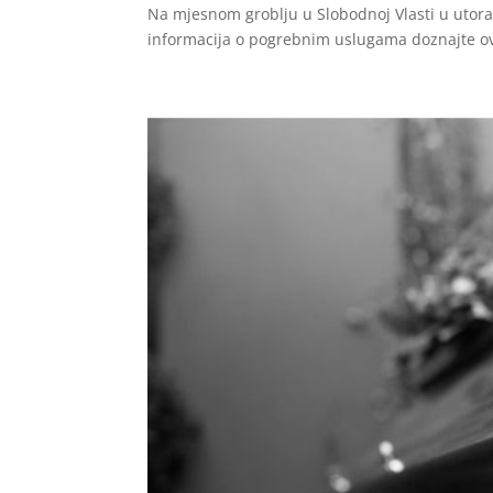
Na mjesnom groblju u Slobodnoj Vlasti u utorak 
informacija o pogrebnim uslugama doznajte ov