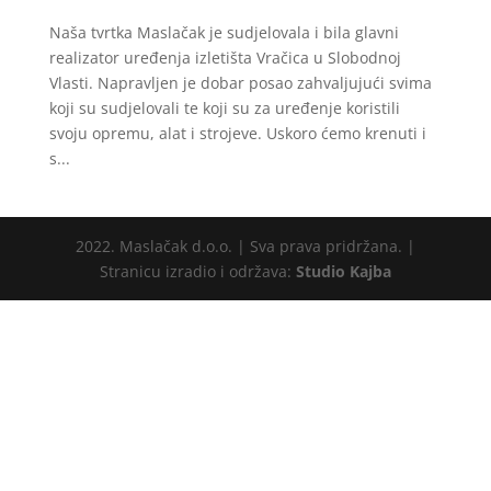
Naša tvrtka Maslačak je sudjelovala i bila glavni
realizator uređenja izletišta Vračica u Slobodnoj
Vlasti. Napravljen je dobar posao zahvaljujući svima
koji su sudjelovali te koji su za uređenje koristili
svoju opremu, alat i strojeve. Uskoro ćemo krenuti i
s...
2022. Maslačak d.o.o. | Sva prava pridržana. |
Stranicu izradio i održava:
Studio Kajba